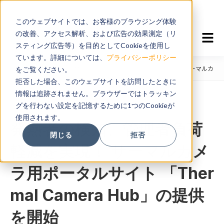
TOP
会社情報
お知らせ
このウェブサイトでは、お客様のブラウジング体験
の改善、アクセス解析、および広告の効果測定（リ
スティング広告等）を目的としてCookieを使用し
ています。詳細については、
プライバシーポリシー
TOP
新着情報
発熱者の検知、管理者負荷軽減を実現！ サーマルカメラ用ポー
をご覧ください。
拒否した場合、このウェブサイトを訪問したときに
情報は追跡されません。ブラウザーではトラッキン
グを行わない設定を記憶するために1つのCookieが
2020.09.17
使用されます。
発熱者の検知、管理者負荷
閉じる
拒否
軽減を実現！ サーマルカメ
ラ用ポータルサイト 「Ther
mal Camera Hub」の提供
を開始